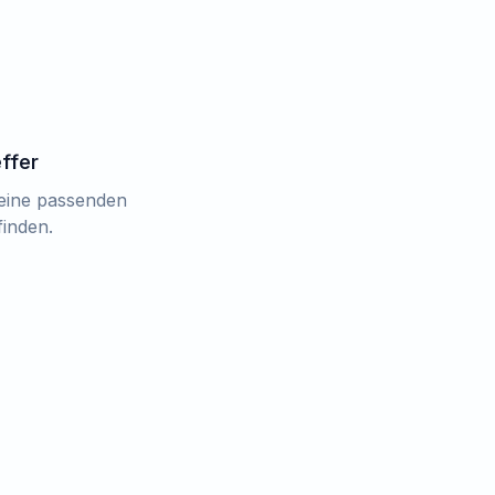
effer
keine passenden
finden.