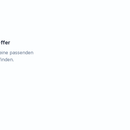
effer
keine passenden
finden.