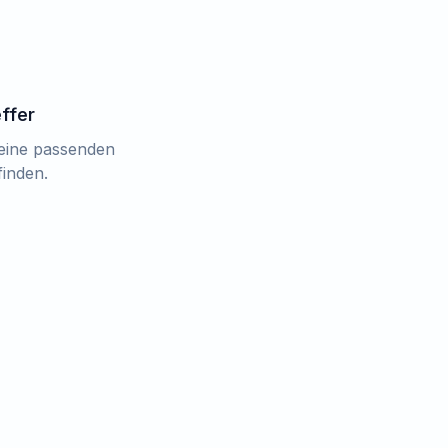
effer
keine passenden
finden.